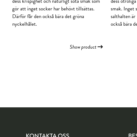
dess krispighet och naturligt söta smak som
dess otroliga
gör att inget socker har behövt tillsättas.
smak. Inget s
Därför får den också bära det gröna
salthalten är
nyckelhålet.
också bära d
Show product
KONTAKTA OSS
BE