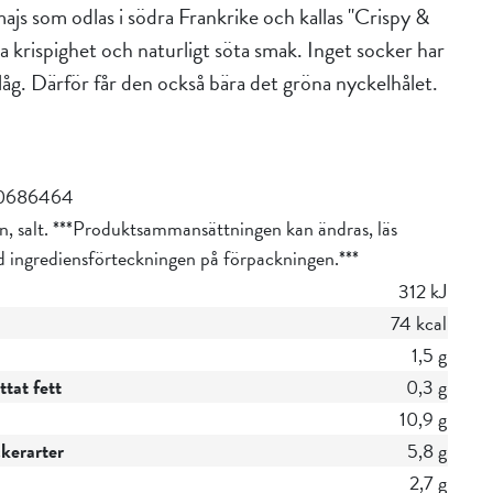
ajs som odlas i södra Frankrike och kallas "Crispy &
a krispighet och naturligt söta smak. Inget socker har
 låg. Därför får den också bära det gröna nyckelhålet.
0686464
n, salt. ***Produktsammansättningen kan ändras, läs
id ingrediensförteckningen på förpackningen.***
312 kJ
74 kcal
1,5 g
tat fett
0,3 g
10,9 g
ckerarter
5,8 g
2,7 g