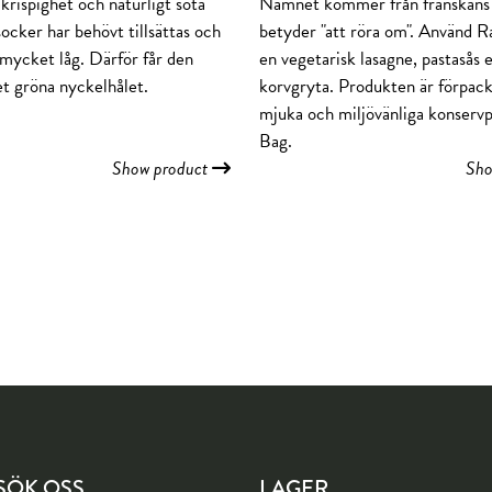
 krispighet och naturligt söta
Namnet kommer från franskans 
ocker har behövt tillsättas och
betyder "att röra om". Använd Ra
 mycket låg. Därför får den
en vegetarisk lasagne, pastasås e
et gröna nyckelhålet.
korvgryta. Produkten är förpack
mjuka och miljövänliga konserv
Bag.
Show product
Sho
SÖK OSS
LAGER