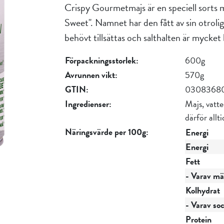
Crispy Gourmetmajs är en speciell sorts m
Sweet". Namnet har den fått av sin otrolig
behövt tillsättas och salthalten är mycket
Förpackningsstorlek:
600g
Avrunnen vikt:
570g
GTIN:
0308368
Ingredienser:
Majs, vatte
därför allt
Näringsvärde per 100g:
Energi
Energi
Fett
- Varav mät
Kolhydrat
- Varav so
Protein