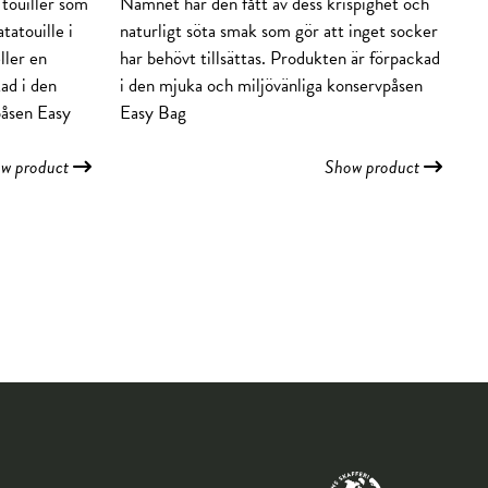
touiller som
Namnet har den fått av dess krispighet och
tatouille i
naturligt söta smak som gör att inget socker
ller en
har behövt tillsättas. Produkten är förpackad
ad i den
i den mjuka och miljövänliga konservpåsen
påsen Easy
Easy Bag
w product
Show product