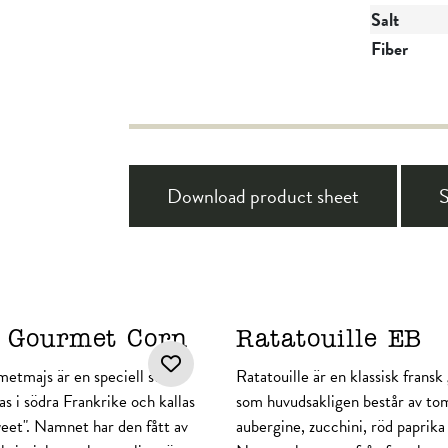
Salt
Fiber
Download product sheet
S
y Gourmet Corn
Ratatouille EB
etmajs är en speciell sorts
Ratatouille är en klassisk fransk
s i södra Frankrike och kallas
som huvudsakligen består av to
eet". Namnet har den fått av
aubergine, zucchini, röd paprika