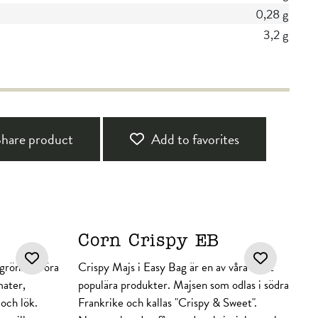
0,28 g
3,2 g
hare product
Add to favorites
Corn Crispy EB
 grönsaksröra
Crispy Majs i Easy Bag är en av våra mest
mater,
populära produkter. Majsen som odlas i södra
 och lök.
Frankrike och kallas "Crispy & Sweet".