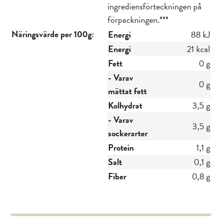
ingrediensförteckningen på
förpackningen.***
Näringsvärde per 100g:
Energi
88 kJ
Energi
21 kcal
Fett
0 g
- Varav
0 g
mättat fett
Kolhydrat
3,5 g
- Varav
3,5 g
sockerarter
Protein
1,1 g
Salt
0,1 g
Fiber
0,8 g