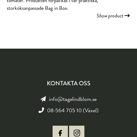
tomater. Produkten förpackas i vår praktiska,
storköksanpassade Bag in Box.
Show product
KONTAKTA OSS
info@tagelindblom.se
08-564 705 10 (Växel)