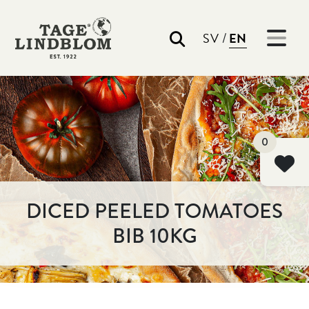
/
SV
EN
Search
0
DICED PEELED TOMATOES
BIB 10KG