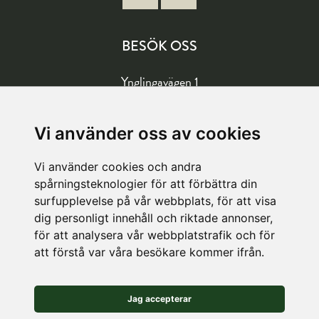
BESÖK OSS
Ynglingavägen 1
177 57 Järfälla
Vägbeskrivning
Vi använder oss av cookies
Vi använder cookies och andra
LAGER
spårningsteknologier för att förbättra din
surfupplevelse på vår webbplats, för att visa
Köpetorpsgatan 8
dig personligt innehåll och riktade annonser,
för att analysera vår webbplatstrafik och för
582 78 Linköping
att förstå var våra besökare kommer ifrån.
Vägbeskrivning
Jag accepterar