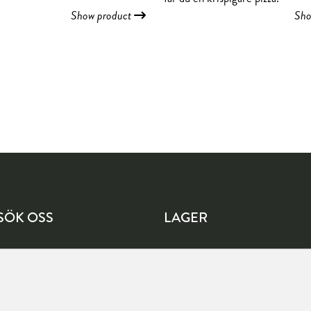
Show product
Sho
SÖK OSS
LAGER
lingavägen 1
Köpetorpsgatan 8
57 Järfälla
582 78 Linköping
Vägbeskrivning
Vägbeskrivning