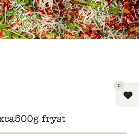
0
xca500g fryst