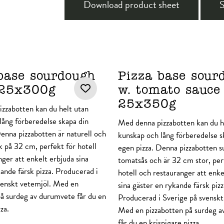
Download product sheet
S
base sourdough
Pizza base sour
25x300g
w. tomato sauc
25x350g
zzabotten kan du helt utan
lång förberedelse skapa din
Med denna pizzabotten kan du h
Denna pizzabotten är naturell och
kunskap och lång förberedelse s
k på 32 cm, perfekt för hotell
egen pizza. Denna pizzabotten s
ger att enkelt erbjuda sina
tomatsås och är 32 cm stor, per
ande färsk pizza. Producerad i
hotell och restauranger att enke
venskt vetemjöl. Med en
sina gäster en rykande färsk pizz
på surdeg av durumvete får du en
Producerad i Sverige på svenskt
za.
Med en pizzabotten på surdeg 
får du en krispigare pizza.