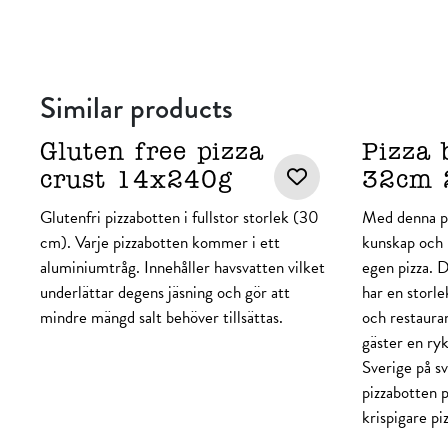
Similar products
Gluten free pizza
Pizza 
crust 14x240g
32cm 
Glutenfri pizzabotten i fullstor storlek (30
Med denna pi
cm). Varje pizzabotten kommer i ett
kunskap och 
aluminiumtråg. Innehåller havsvatten vilket
egen pizza. 
underlättar degens jäsning och gör att
har en storle
mindre mängd salt behöver tillsättas.
och restauran
gäster en ryk
Sverige på s
pizzabotten 
krispigare piz