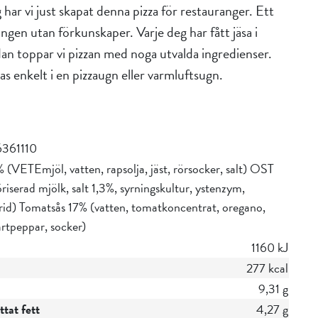
ar vi just skapat denna pizza för restauranger. Ett
angen utan förkunskaper. Varje deg har fått jäsa i
dan toppar vi pizzan med noga utvalda ingredienser.
 enkelt i en pizzaugn eller varmluftsugn.
361110
(VETEmjöl, vatten, rapsolja, jäst, rörsocker, salt) OST
iserad mjölk, salt 1,3%, syrningskultur, ystenzym,
rid) Tomatsås 17% (vatten, tomatkoncentrat, oregano,
vartpeppar, socker)
1160 kJ
277 kcal
9,31 g
tat fett
4,27 g