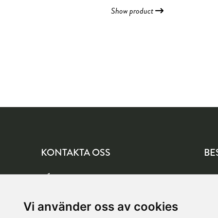
Show product
KONTAKTA OSS
BE
info@tagelindblom.se
Yng
177 
08-564 705 10 (Växel)
Vi använder oss av cookies