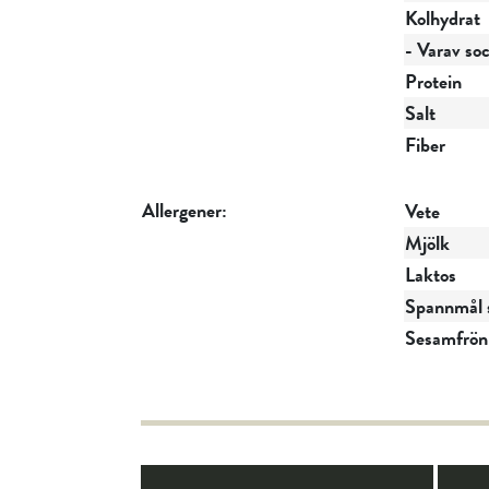
Kolhydrat
- Varav so
Protein
Salt
Fiber
Allergener:
Vete
Mjölk
Laktos
Spannmål s
Sesamfrön