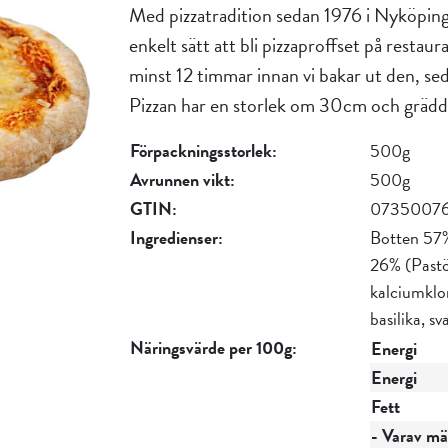
Med pizzatradition sedan 1976 i Nyköping h
enkelt sätt att bli pizzaproffset på restaur
minst 12 timmar innan vi bakar ut den, se
Pizzan har en storlek om 30cm och gräddas
Förpackningsstorlek:
500g
Avrunnen vikt:
500g
GTIN:
07350076
Ingredienser:
Botten 57% 
26% (Pastör
kalciumklo
basilika, s
Näringsvärde per 100g:
Energi
Energi
Fett
- Varav mät