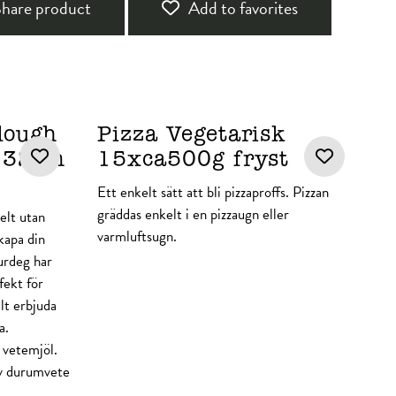
hare product
Add to favorites
dough
Pizza Vegetarisk
e 32cm
15xca500g fryst
Ett enkelt sätt att bli pizzaproffs. Pizzan
gräddas enkelt i en pizzaugn eller
elt utan
varmluftsugn.
kapa din
urdeg har
fekt för
lt erbjuda
a.
 vetemjöl.
av durumvete