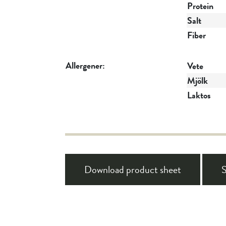
Protein
Salt
Fiber
Allergener:
Vete
Mjölk
Laktos
Download product sheet
S