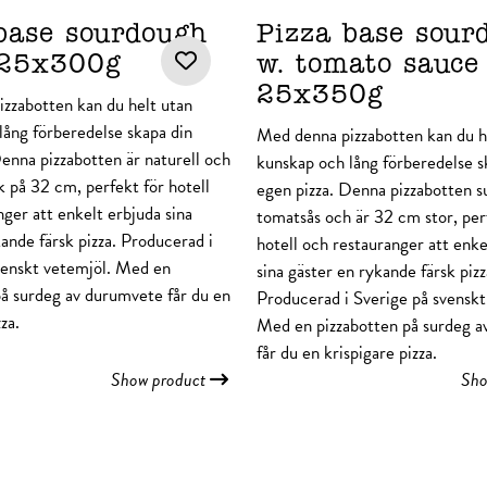
base sourdough
Pizza base sour
25x300g
w. tomato sauc
25x350g
zzabotten kan du helt utan
lång förberedelse skapa din
Med denna pizzabotten kan du h
Denna pizzabotten är naturell och
kunskap och lång förberedelse s
k på 32 cm, perfekt för hotell
egen pizza. Denna pizzabotten s
ger att enkelt erbjuda sina
tomatsås och är 32 cm stor, per
ande färsk pizza. Producerad i
hotell och restauranger att enke
venskt vetemjöl. Med en
sina gäster en rykande färsk pizz
på surdeg av durumvete får du en
Producerad i Sverige på svenskt
za.
Med en pizzabotten på surdeg 
får du en krispigare pizza.
Show product
Sho