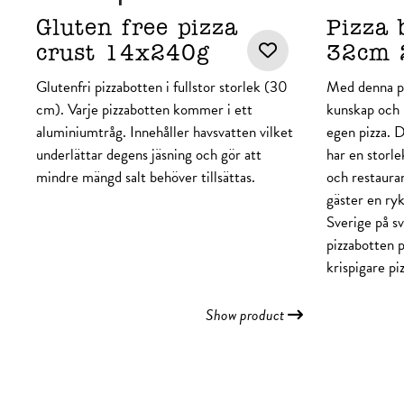
Gluten free pizza
Pizza 
crust 14x240g
32cm 
Glutenfri pizzabotten i fullstor storlek (30
Med denna pi
cm). Varje pizzabotten kommer i ett
kunskap och 
aluminiumtråg. Innehåller havsvatten vilket
egen pizza. 
underlättar degens jäsning och gör att
har en storle
mindre mängd salt behöver tillsättas.
och restauran
gäster en ryk
Sverige på s
pizzabotten 
krispigare piz
Show product