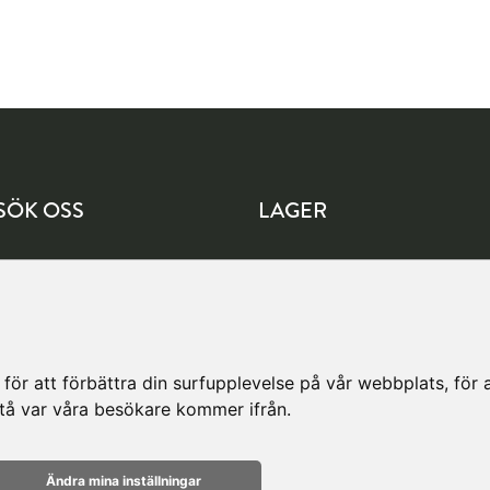
SÖK OSS
LAGER
lingavägen 1
Köpetorpsgatan 8
57 Järfälla
582 78 Linköping
Vägbeskrivning
Vägbeskrivning
ör att förbättra din surfupplevelse på vår webbplats, för at
rstå var våra besökare kommer ifrån.
Ändra mina inställningar