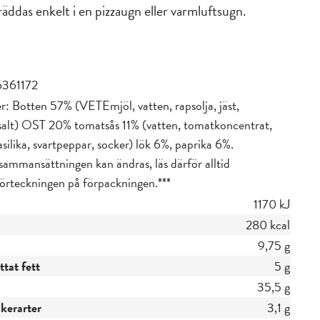
gräddas enkelt i en pizzaugn eller varmluftsugn.
361172
r: Botten 57% (VETEmjöl, vatten, rapsolja, jäst,
 salt) OST 20% tomatsås 11% (vatten, tomatkoncentrat,
silika, svartpeppar, socker) lök 6%, paprika 6%.
sammansättningen kan ändras, läs därför alltid
förteckningen på förpackningen.***
1170 kJ
280 kcal
9,75 g
tat fett
5 g
35,5 g
ckerarter
3,1 g