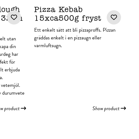
dough
Pizza Kebab
e 32cm
15xca500g fryst
Ett enkelt sätt att bli pizzaproffs. Pizzan
gräddas enkelt i en pizzaugn eller
elt utan
varmluftsugn.
kapa din
urdeg har
fekt för
lt erbjuda
a.
 vetemjöl.
av durumvete
w product
Show product