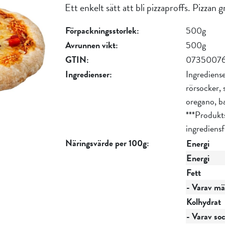
Ett enkelt sätt att bli pizzaproffs. Pizzan 
Förpackningsstorlek:
500g
Avrunnen vikt:
500g
GTIN:
07350076
Ingredienser:
Ingrediense
rörsocker,
oregano, ba
***Produkt
ingrediens
Näringsvärde per 100g:
Energi
Energi
Fett
- Varav mät
Kolhydrat
- Varav so