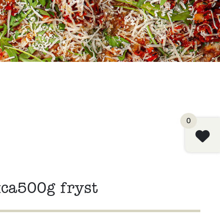
0
xca500g fryst