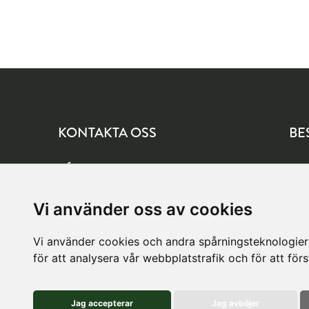
KONTAKTA OSS
BE
info@tagelindblom.se
Yng
177 
08-564 705 10 (Växel)
Vi använder oss av cookies
Vi använder cookies och andra spårningsteknologier f
för att analysera vår webbplatstrafik och för att fö
Jag accepterar
Jag avböjer