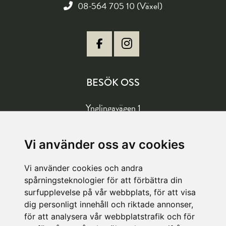
08-564 705 10 (Växel)
BESÖK OSS
Ynglingavägen 1
177 57 Järfälla
Vägbeskrivning
Vi använder oss av cookies
Vi använder cookies och andra
LAGER
spårningsteknologier för att förbättra din
surfupplevelse på vår webbplats, för att visa
Köpetorpsgatan 8
dig personligt innehåll och riktade annonser,
för att analysera vår webbplatstrafik och för
582 78 Linköping