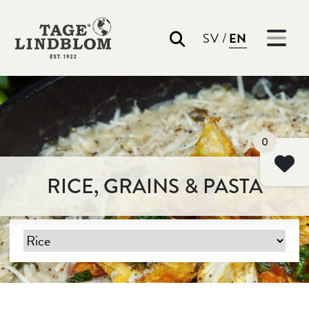
/
SV
EN
Search
0
RICE, GRAINS & PASTA