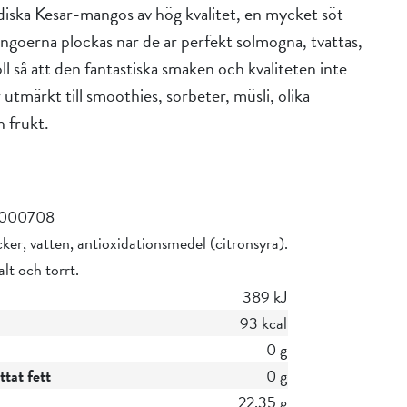
iska Kesar-mangos av hög kvalitet, en mycket söt
ngoerna plockas när de är perfekt solmogna, tvättas,
l så att den fantastiska smaken och kvaliteten inte
 utmärkt till smoothies, sorbeter, müsli, olika
h frukt.
2000708
er, vatten, antioxidationsmedel (citronsyra).
alt och torrt.
389 kJ
93 kcal
0 g
tat fett
0 g
22,35 g