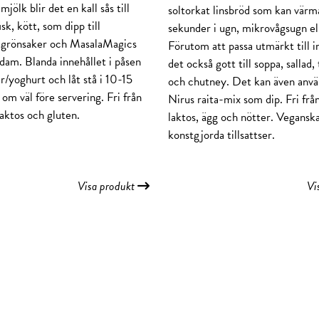
jölk blir det en kall sås till
soltorkat linsbröd som kan värma
isk, kött, som dipp till
sekunder i ugn, mikrovågsugn ell
, grönsaker och MasalaMagics
Förutom att passa utmärkt till i
dam. Blanda innehållet i påsen
det också gott till soppa, sallad,
r/yoghurt och låt stå i 10-15
och chutney. Det kan även anv
om väl före servering. Fri från
Nirus raita-mix som dip. Fri frå
laktos och gluten.
laktos, ägg och nötter. Vegansk
konstgjorda tillsattser.
Visa produkt
Vi