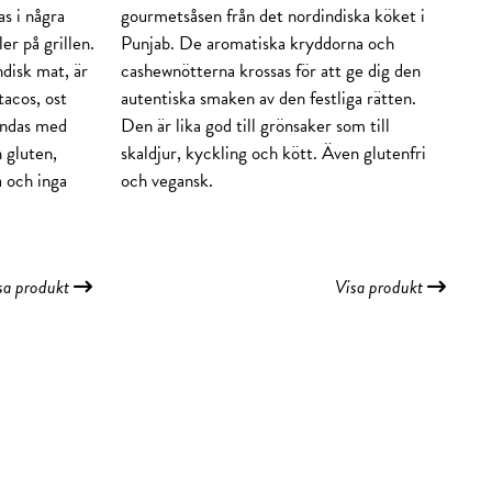
s i några
gourmetsåsen från det nordindiska köket i
er på grillen.
Punjab. De aromatiska kryddorna och
ndisk mat, är
cashewnötterna krossas för att ge dig den
 tacos, ost
autentiska smaken av den festliga rätten.
ändas med
Den är lika god till grönsaker som till
n gluten,
skaldjur, kyckling och kött. Även glutenfri
a och inga
och vegansk.
sa produkt
Visa produkt