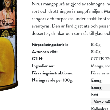
Nirus mangopuré är gjord av solmogna ind
sort och drottningen i mangofamiljen. Ma
rengörs och förpackas under strikt kontrol
äventyras. Den är färdig att äta och passar
desserter, drinkar och som sås till glass oc
Förpackningsstorlek:
850g
Avrunnen vikt:
850g
GTIN:
0707199
Ingredienser:
Mango, sock
Förvaringsinstruktioner:
Förvaras sv
Näringsvärde per 100g:
Energi
Energi
Fett
- Varav mät
Kolhydrat