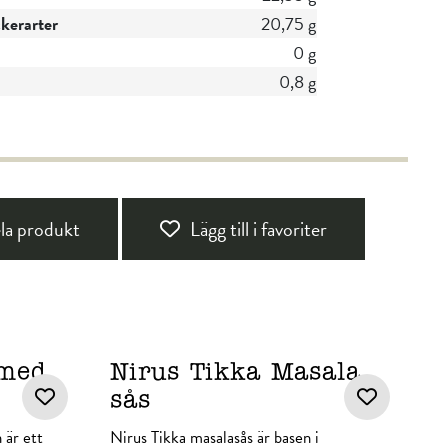
ckerarter
20,75 g
0 g
0,8 g
la produkt
Lägg till i favoriter
 med
Nirus Tikka Masala
sås
är ett
Nirus Tikka masalasås är basen i