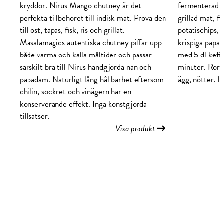
kryddor. Nirus Mango chutney är det
fermenterad m
perfekta tillbehöret till indisk mat. Prova den
grillad mat, f
till ost, tapas, fisk, ris och grillat.
potatischips
Masalamagics autentiska chutney piffar upp
krispiga papa
både varma och kalla måltider och passar
med 5 dl kefi
särskilt bra till Nirus handgjorda nan och
minuter. Rör 
papadam. Naturligt lång hållbarhet eftersom
ägg, nötter, 
chilin, sockret och vinägern har en
konserverande effekt. Inga konstgjorda
tillsatser.
Visa produkt