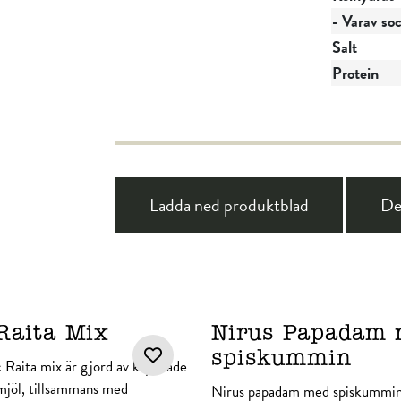
- Varav so
Salt
Protein
Ladda ned produktblad
De
Raita Mix
Nirus Papadam
spiskummin
Raita mix är gjord av kryddade
smjöl, tillsammans med
Nirus papadam med spiskummin 