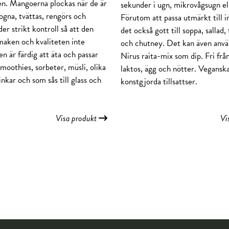
n. Mangoerna plockas när de är
sekunder i ugn, mikrovågsugn ell
ogna, tvättas, rengörs och
Förutom att passa utmärkt till i
er strikt kontroll så att den
det också gott till soppa, sallad,
smaken och kvaliteten inte
och chutney. Det kan även anv
n är färdig att äta och passar
Nirus raita-mix som dip. Fri frå
smoothies, sorbeter, müsli, olika
laktos, ägg och nötter. Vegansk
inkar och som sås till glass och
konstgjorda tillsattser.
Visa produkt
Vi