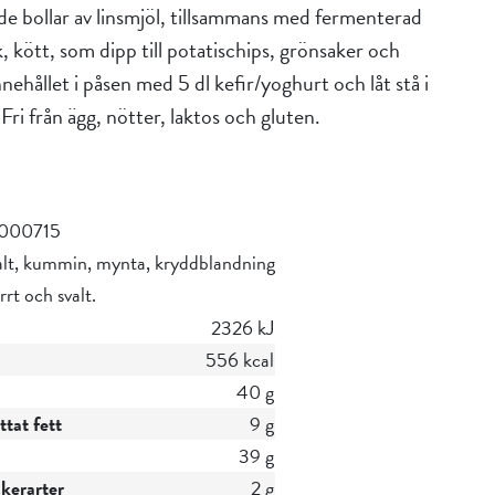
de bollar av linsmjöl, tillsammans med fermenterad
fisk, kött, som dipp till potatischips, grönsaker och
hållet i påsen med 5 dl kefir/yoghurt och låt stå i
Fri från ägg, nötter, laktos och gluten.
000715
salt, kummin, mynta, kryddblandning
rrt och svalt.
2326 kJ
556 kcal
40 g
tat fett
9 g
39 g
ckerarter
2 g