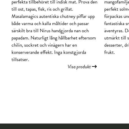
perfekta tillbehöret till indisk mat. Prova den
mangofamilje
till ost, tapas, fisk, ris och grillat.
perfekt solm
Masalamagics autentiska chutney piffar upp
förpackas und
både varma och kalla måltider och passar
fantastiska 
särskilt bra till Nirus handgjorda nan och
äventyras. De
papadam. Naturligt lång hållbarhet eftersom
utmärkt till 
chilin, sockret och vinägern har en
desserter, dr
konserverande effekt. Inga konstgjorda
frukt.
tillsatser.
Visa produkt