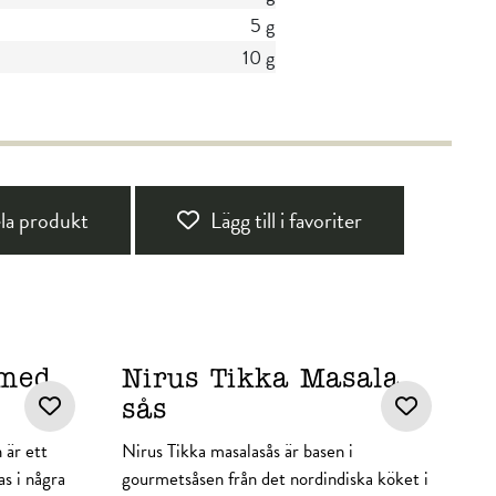
5 g
10 g
la produkt
Lägg till i favoriter
 med
Nirus Tikka Masala
sås
är ett
Nirus Tikka masalasås är basen i
s i några
gourmetsåsen från det nordindiska köket i