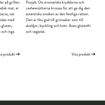
er på grillen.
Punjab. De aromatiska kryddorna och
ndisk mat, är
cashewnötterna krossas för att ge dig den
 tacos, ost
autentiska smaken av den festliga rätten.
ändas med
Den är lika god till grönsaker som till
n gluten,
skaldjur, kyckling och kött. Även glutenfri
a och inga
och vegansk.
sa produkt
Visa produkt