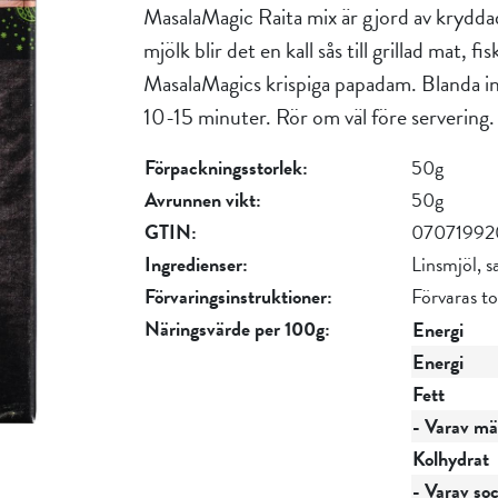
MasalaMagic Raita mix är gjord av krydda
mjölk blir det en kall sås till grillad mat, 
MasalaMagics krispiga papadam. Blanda inne
10-15 minuter. Rör om väl före servering. 
Förpackningsstorlek:
50g
Avrunnen vikt:
50g
GTIN:
07071992
Ingredienser:
Linsmjöl, 
Förvaringsinstruktioner:
Förvaras to
Näringsvärde per 100g:
Energi
Energi
Fett
- Varav mät
Kolhydrat
- Varav so