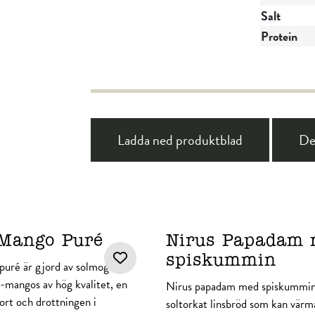
Salt
Protein
Ladda ned produktblad
De
 Mango Puré
Nirus Papadam
spiskummin
uré är gjord av solmogna
r-mangos av hög kvalitet, en
Nirus papadam med spiskummin 
ort och drottningen i
soltorkat linsbröd som kan värma