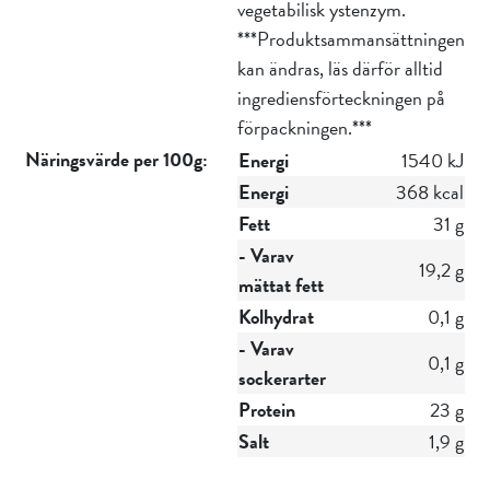
vegetabilisk ystenzym.
***Produktsammansättningen
kan ändras, läs därför alltid
ingrediensförteckningen på
förpackningen.***
Näringsvärde per 100g:
Energi
1540 kJ
Energi
368 kcal
Fett
31 g
- Varav
19,2 g
mättat fett
Kolhydrat
0,1 g
- Varav
0,1 g
sockerarter
Protein
23 g
Salt
1,9 g