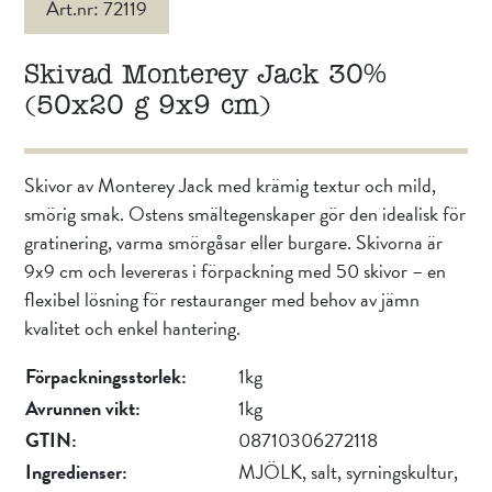
Art.nr: 72119
Skivad Monterey Jack 30%
(50x20 g 9x9 cm)
Skivor av Monterey Jack med krämig textur och mild,
smörig smak. Ostens smältegenskaper gör den idealisk för
gratinering, varma smörgåsar eller burgare. Skivorna är
9x9 cm och levereras i förpackning med 50 skivor – en
flexibel lösning för restauranger med behov av jämn
kvalitet och enkel hantering.
Förpackningsstorlek:
1kg
Avrunnen vikt:
1kg
GTIN:
08710306272118
Ingredienser:
MJÖLK, salt, syrningskultur,