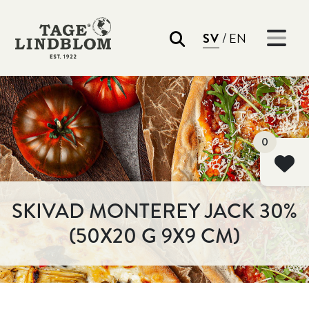
/
SV
EN
Sök
0
SKIVAD MONTEREY JACK 30%
(50X20 G 9X9 CM)