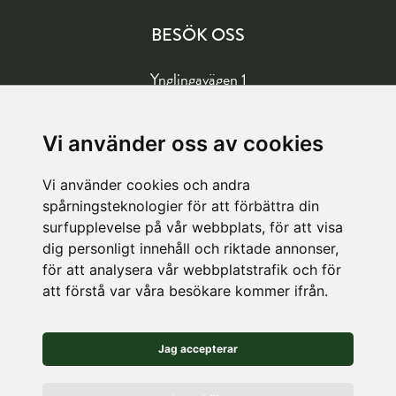
BESÖK OSS
Ynglingavägen 1
177 57 Järfälla
Vägbeskrivning
Vi använder oss av cookies
Vi använder cookies och andra
LAGER
spårningsteknologier för att förbättra din
surfupplevelse på vår webbplats, för att visa
Köpetorpsgatan 8
dig personligt innehåll och riktade annonser,
för att analysera vår webbplatstrafik och för
582 78 Linköping
att förstå var våra besökare kommer ifrån.
Vägbeskrivning
Jag accepterar