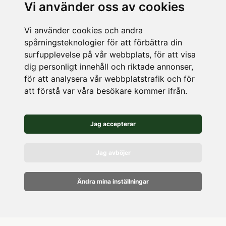
Vägbeskrivning
Vi använder oss av cookies
Vi använder cookies och andra
LAGER
spårningsteknologier för att förbättra din
surfupplevelse på vår webbplats, för att visa
Köpetorpsgatan 8
dig personligt innehåll och riktade annonser,
för att analysera vår webbplatstrafik och för
582 78 Linköping
att förstå var våra besökare kommer ifrån.
Vägbeskrivning
Jag accepterar
Jag avböjer
Ändra mina inställningar