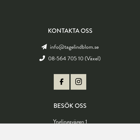
KONTAKTA OSS
info@tagelindblom.se
08-564 705 10 (Växel)
BESÖK OSS
Ynglingavägen 1
177 57 Järfälla