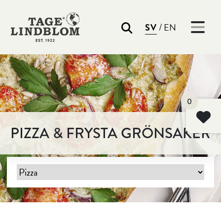
/
SV
EN
Sök
0
PIZZA & FRYSTA GRÖNSAKER