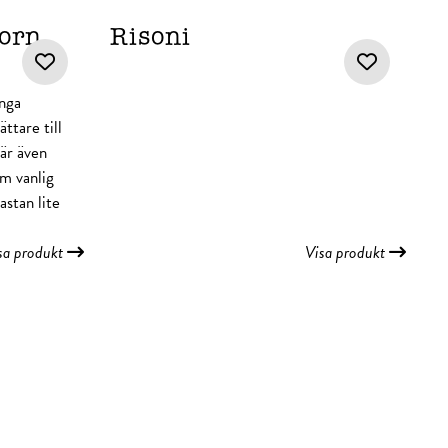
korn
Risoni
nga
ttare till
 är även
om vanlig
astan lite
sa produkt
Visa produkt