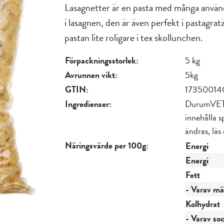
Lasagnetter är en pasta med många använd
i lasagnen, den är även perfekt i pastagrat
pastan lite roligare i tex skollunchen.
Förpackningsstorlek:
5 kg
Avrunnen vikt:
5kg
GTIN:
17350014
Ingredienser:
DurumVETE 
innehålla 
ändras, läs
Näringsvärde per 100g:
Energi
Energi
Fett
- Varav mät
Kolhydrat
- Varav so