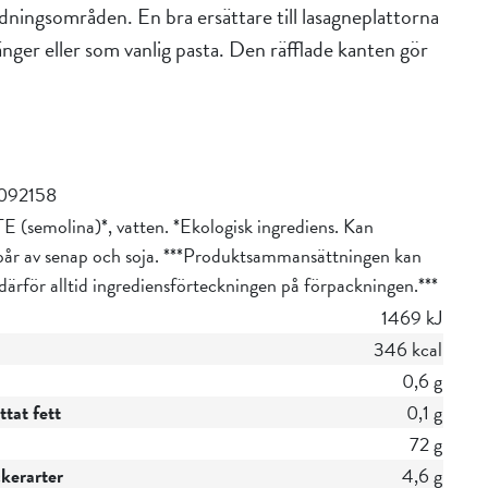
ningsområden. En bra ersättare till lasagneplattorna
änger eller som vanlig pasta. Den räfflade kanten gör
092158
(semolina)*, vatten. *Ekologisk ingrediens. Kan
spår av senap och soja. ***Produktsammansättningen kan
 därför alltid ingrediensförteckningen på förpackningen.***
1469 kJ
346 kcal
0,6 g
tat fett
0,1 g
72 g
ckerarter
4,6 g