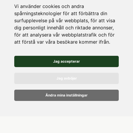
Vi använder cookies och andra
LAGER
spårningsteknologier för att förbättra din
surfupplevelse på vår webbplats, för att visa
Köpetorpsgatan 8
dig personligt innehåll och riktade annonser,
för att analysera vår webbplatstrafik och för
582 78 Linköping
att förstå var våra besökare kommer ifrån.
Vägbeskrivning
Jag accepterar
Jag avböjer
Ändra mina inställningar