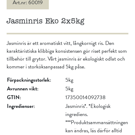
Art.nr: 60019
Jasminris Eko 2x5kg
Jasminris är ett aromatiskt vitt, långkornigt ris. Den
karaktäristiska klibbiga konsistensen gör riset perfekt som
tillbehör till grytor. Vårt jasminris är ekologiskt odlat och
kommer i storköksanpassad 5kg påse.
Förpackningsstorlek:
5kg
Avrunnen vikt:
5kg
GTIN:
17350014092738
Ingredienser:
Jasminris*. *Ekologisk
ingrediens.
***Produktsammansättningen
kan ändras, läs därför alltid