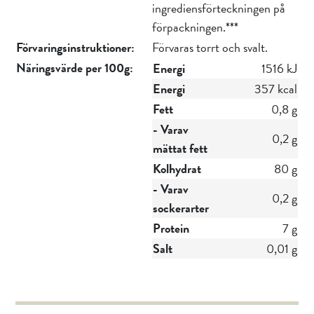
ingrediensförteckningen på
förpackningen.***
Förvaringsinstruktioner:
Förvaras torrt och svalt.
Näringsvärde per 100g:
Energi
1516 kJ
Energi
357 kcal
Fett
0,8 g
- Varav
0,2 g
mättat fett
Kolhydrat
80 g
- Varav
0,2 g
sockerarter
Protein
7 g
Salt
0,01 g