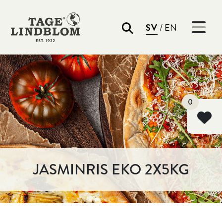
/
SV
EN
Sök
0
JASMINRIS EKO 2X5KG