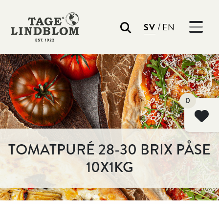
/
SV
EN
Sök
0
TOMATPURÉ 28-30 BRIX PÅSE
10X1KG