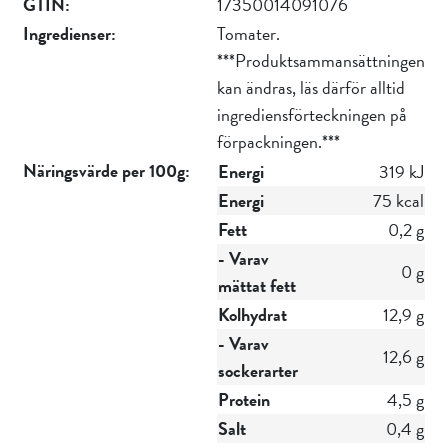
GTIN:
17350014091076
Ingredienser:
Tomater.
***Produktsammansättningen
kan ändras, läs därför alltid
ingrediensförteckningen på
förpackningen.***
Näringsvärde per 100g:
Energi
319 kJ
Energi
75 kcal
Fett
0,2 g
- Varav
0 g
mättat fett
Kolhydrat
12,9 g
- Varav
12,6 g
sockerarter
Protein
4,5 g
Salt
0,4 g