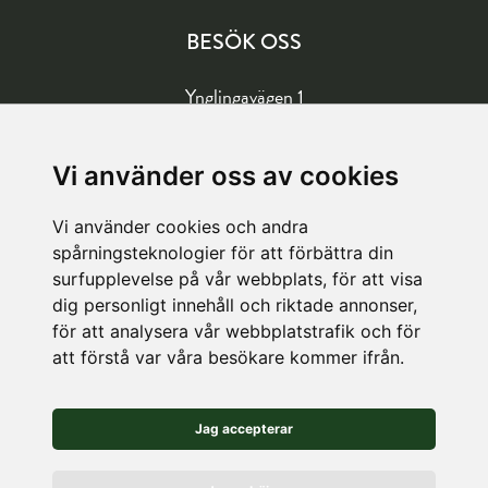
BESÖK OSS
Ynglingavägen 1
177 57 Järfälla
Vägbeskrivning
Vi använder oss av cookies
Vi använder cookies och andra
LAGER
spårningsteknologier för att förbättra din
surfupplevelse på vår webbplats, för att visa
Köpetorpsgatan 8
dig personligt innehåll och riktade annonser,
för att analysera vår webbplatstrafik och för
582 78 Linköping
att förstå var våra besökare kommer ifrån.
Vägbeskrivning
Jag accepterar