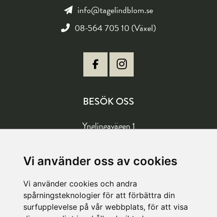
info@tagelindblom.se
08-564 705 10 (Växel)
BESÖK OSS
Ynglingavägen 1
177 57 Järfälla
Vägbeskrivning
Vi använder oss av cookies
Vi använder cookies och andra
LAGER
spårningsteknologier för att förbättra din
surfupplevelse på vår webbplats, för att visa