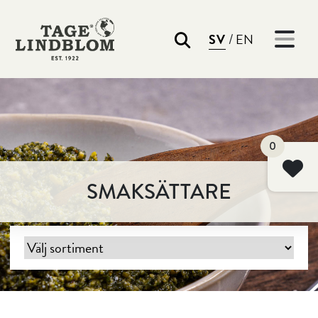
/
SV
EN
Sök
0
SMAKSÄTTARE