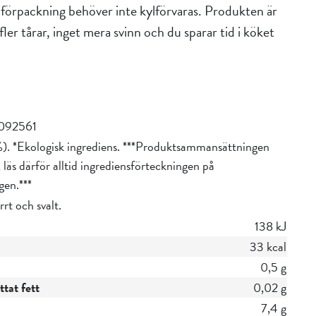
förpackning behöver inte kylförvaras. Produkten är
ler tårar, inget mera svinn och du sparar tid i köket
092561
). *Ekologisk ingrediens. ***Produktsammansättningen
 läs därför alltid ingrediensförteckningen på
gen.***
rrt och svalt.
138 kJ
33 kcal
0,5 g
tat fett
0,02 g
7,4 g