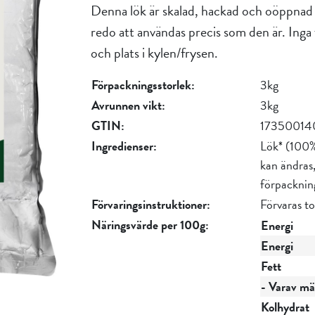
Denna lök är skalad, hackad och oöppnad 
redo att användas precis som den är. Inga f
och plats i kylen/frysen.
Förpackningsstorlek:
3kg
Avrunnen vikt:
3kg
GTIN:
17350014
Ingredienser:
Lök* (100%
kan ändras,
förpacknin
Förvaringsinstruktioner:
Förvaras to
Näringsvärde per 100g:
Energi
Energi
Fett
- Varav mät
Kolhydrat