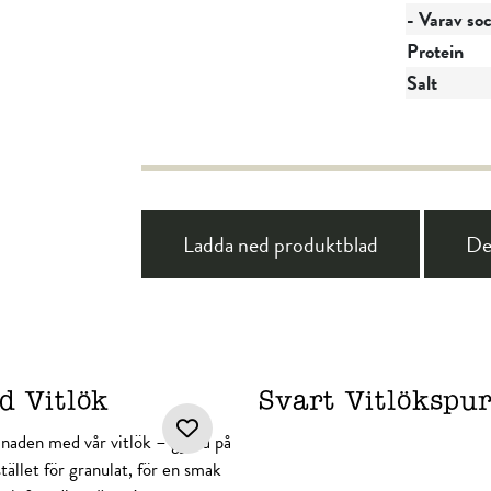
- Varav so
Protein
Salt
Ladda ned produktblad
De
d Vitlök
Svart Vitlökspu
lnaden med vår vitlök – gjord på
stället för granulat, för en smak