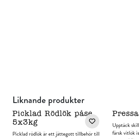
Liknande produkter
Picklad Rödlök påse
Pressa
5x3kg
Upptäck skil
färsk vitlök i
Picklad rödlök är ett jättegott tillbehör till