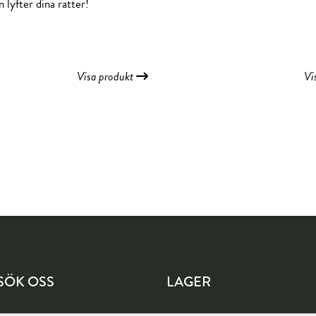
 lyfter dina rätter!
Visa produkt
Vi
SÖK OSS
LAGER