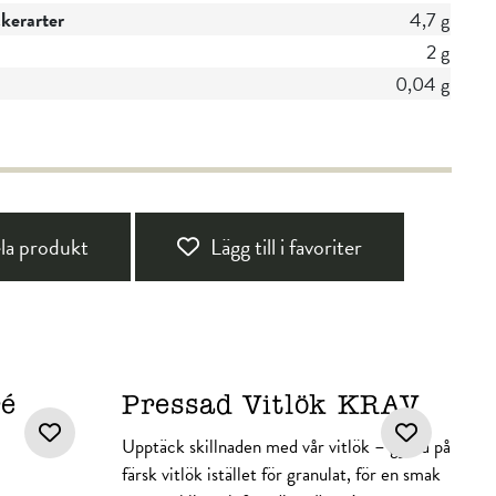
ckerarter
4,7 g
2 g
0,04 g
la produkt
Lägg till i favoriter
ré
Pressad Vitlök KRAV
Upptäck skillnaden med vår vitlök – gjord på
färsk vitlök istället för granulat, för en smak