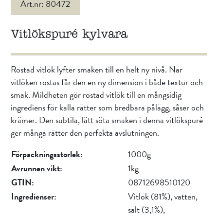
Art.nr: 80472
Vitlökspuré kylvara
Rostad vitlök lyfter smaken till en helt ny nivå. När
vitlöken rostas får den en ny dimension i både textur och
smak. Mildheten gör rostad vitlök till en mångsidig
ingrediens för kalla rätter som bredbara pålägg, såser och
krämer. Den subtila, lätt söta smaken i denna vitlökspuré
ger många rätter den perfekta avslutningen.
Förpackningsstorlek:
1000g
Avrunnen vikt:
1kg
GTIN:
08712698510120
Ingredienser:
Vitlök (81%), vatten,
salt (3,1%),