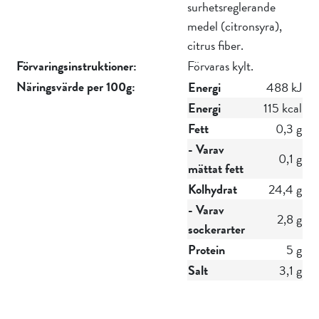
surhetsreglerande
medel (citronsyra),
citrus fiber.
Förvaringsinstruktioner:
Förvaras kylt.
Näringsvärde per 100g:
Energi
488 kJ
Energi
115 kcal
Fett
0,3 g
- Varav
0,1 g
mättat fett
Kolhydrat
24,4 g
- Varav
2,8 g
sockerarter
Protein
5 g
Salt
3,1 g