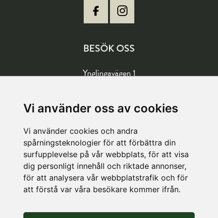
BESÖK OSS
Ynglingavägen 1
177 57 Järfälla
Vägbeskrivning
Vi använder oss av cookies
Vi använder cookies och andra
LAGER
spårningsteknologier för att förbättra din
surfupplevelse på vår webbplats, för att visa
Köpetorpsgatan 8
dig personligt innehåll och riktade annonser,
för att analysera vår webbplatstrafik och för
582 78 Linköping
att förstå var våra besökare kommer ifrån.
Vägbeskrivning