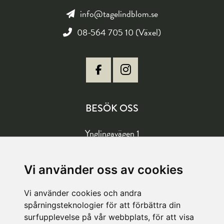
info@tagelindblom.se
08-564 705 10 (Växel)
BESÖK OSS
Ynglingavägen 1
177 57 Järfälla
Vägbeskrivning
Vi använder oss av cookies
Vi använder cookies och andra
LAGER
spårningsteknologier för att förbättra din
surfupplevelse på vår webbplats, för att visa