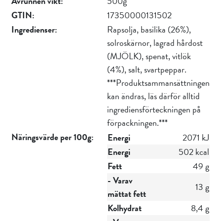
Avrunnen vikt:
500g
GTIN:
17350000131502
Ingredienser:
Rapsolja, basilika (26%),
solroskärnor, lagrad hårdost
(MJÖLK), spenat, vitlök
(4%), salt, svartpeppar.
***Produktsammansättningen
kan ändras, läs därför alltid
ingrediensförteckningen på
förpackningen.***
Näringsvärde per 100g:
Energi
2071 kJ
Energi
502 kcal
Fett
49 g
- Varav
13 g
mättat fett
Kolhydrat
8,4 g