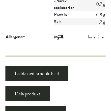
- Varav
0,7 g
sockerarter
Protein
6,8 g
Salt
1,2 g
Allergener:
Mjölk
Innehåller
Ladda ned produktblad
Dela produkt